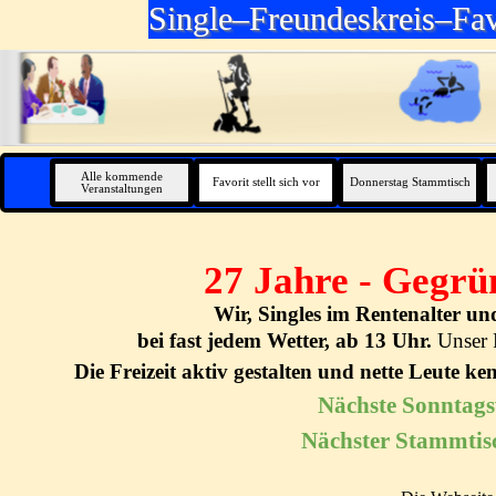
Direkt zum Seiteninhalt
Single–Freundeskreis–Fav
Alle kommende
Favorit stellt sich vor
Donnerstag Stammtisch
Veranstaltungen
27 Jahre - Gegrü
Wir, Singles im Rentenalter u
bei fast jedem Wetter, ab 13 Uhr.
Unser 
Die Freizeit aktiv gestalten und nette Leute k
Nächste Sonntag
Nächster Stammtis